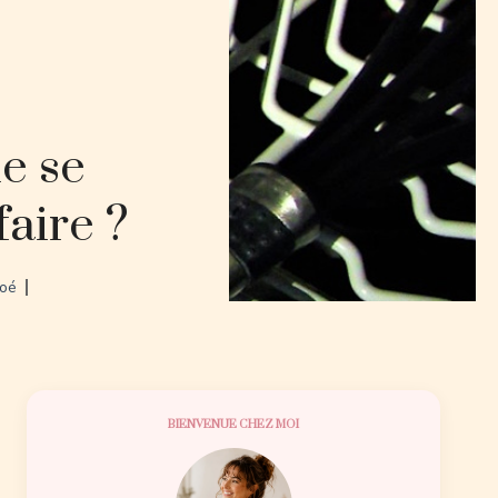
e se
faire ?
oé
BIENVENUE CHEZ MOI