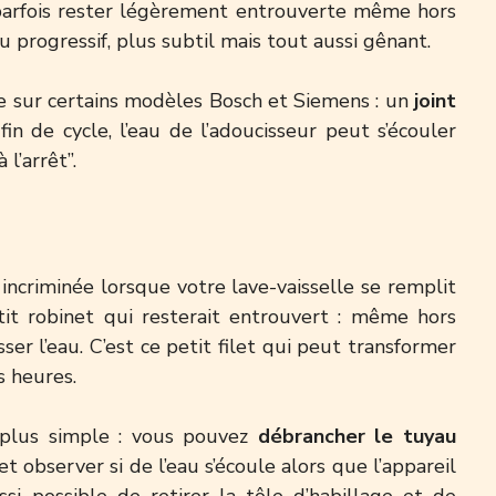
t parfois rester légèrement entrouverte même hors
 progressif, plus subtil mais tout aussi gênant.
e sur certains modèles Bosch et Siemens : un
joint
 fin de cycle, l’eau de l’adoucisseur peut s’écouler
l’arrêt”.
incriminée lorsque votre lave-vaisselle se remplit
tit robinet qui resterait entrouvert : même hors
ser l’eau. C’est ce petit filet qui peut transformer
s heures.
e plus simple : vous pouvez
débrancher le tuyau
et observer si de l’eau s’écoule alors que l’appareil
ssi possible de retirer la tôle d’habillage et de