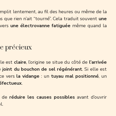
e remplit lentement, au fil des heures ou même de la
ns que rien n’ait “tourné”. Cela traduit souvent
une
avers
une électrovanne fatiguée
même quand la
ce précieux
lle est
claire
, l’origine se situe du côté de
l’arrivée
le
joint du bouchon de sel régénérant
. Si elle est
ace vers
la vidange
: un
tuyau mal positionné
, un
défectueux
.
à de
réduire les causes possibles
avant d’ouvrir
l.