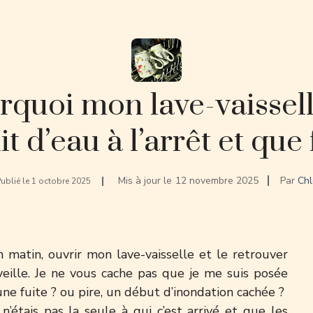
rquoi mon lave-vaissell
t d’eau à l’arrêt et que 
Mis à jour le
12 novembre 2025
Par
Chl
ublié le
1 octobre 2025
n matin, ouvrir mon lave-vaisselle et le retrouver
 veille. Je ne vous cache pas que je me suis posée
 une fuite ? ou pire, un début d’inondation cachée ?
n’étais pas la seule à qui c’est arrivé et que les