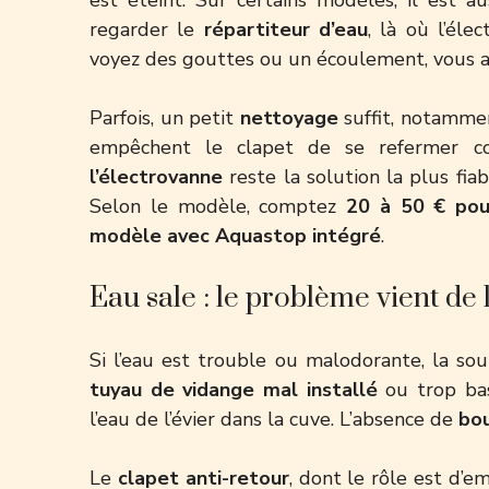
regarder le
répartiteur d’eau
, là où l’éle
voyez des gouttes ou un écoulement, vous 
Parfois, un petit
nettoyage
suffit, notammen
empêchent le clapet de se refermer co
l’électrovanne
reste la solution la plus fia
Selon le modèle, comptez
20 à 50 € pou
modèle avec Aquastop intégré
.
Eau sale : le problème vient de 
Si l’eau est trouble ou malodorante, la so
tuyau de vidange mal installé
ou trop bas
l’eau de l’évier dans la cuve. L’absence de
bou
Le
clapet anti-retour
, dont le rôle est d’