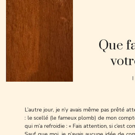
Que fa
votr
L’autre jour, je n’y avais même pas prêté at
: le scellé (le fameux plomb) de mon compteur
qui m’a refroidie : « Fais attention, si c’est
Sauf que moi, je n’avais aucune idée de com