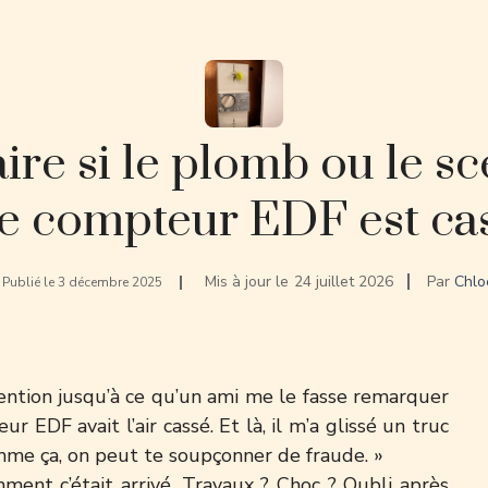
ire si le plomb ou le sc
e compteur EDF est ca
Mis à jour le
24 juillet 2026
Par
Chlo
Publié le
3 décembre 2025
tention jusqu’à ce qu’un ami me le fasse remarquer
 EDF avait l’air cassé. Et là, il m’a glissé un truc
 comme ça, on peut te soupçonner de fraude. »
ment c’était arrivé. Travaux ? Choc ? Oubli après