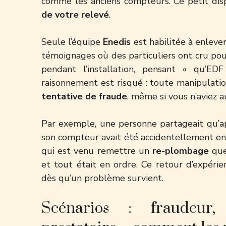
comme les anciens compteurs. Ce petit disp
de votre relevé
.
Seule l’équipe
Enedis
est habilitée à enleve
témoignages où des particuliers ont cru po
pendant l’installation, pensant « qu’ED
raisonnement est risqué : toute manipulat
tentative de fraude
, même si vous n’aviez 
Par exemple, une personne partageait qu’a
son compteur avait été accidentellement 
qui est venu remettre un
re-plombage
quel
et tout était en ordre. Ce retour d’expéri
dès qu’un problème survient.
Scénarios : fraudeur, 