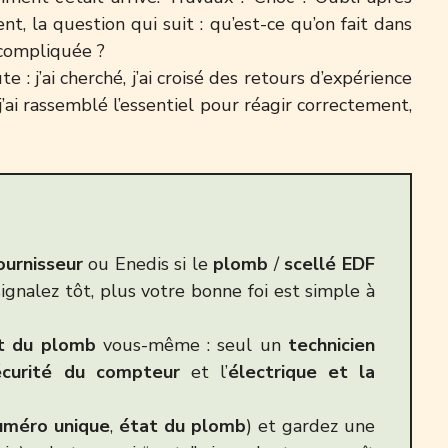
t, la question qui suit : qu’est-ce qu’on fait dans
 compliquée ?
te : j’ai cherché, j’ai croisé des retours d’expérience
j’ai rassemblé l’essentiel pour réagir correctement,
ournisseur
ou Enedis si le
plomb
/
scellé EDF
signalez tôt, plus votre bonne foi est simple à
t du plomb
vous-même : seul un
technicien
écurité du compteur
et l’
électrique et la
uméro unique
,
état du plomb
) et gardez une