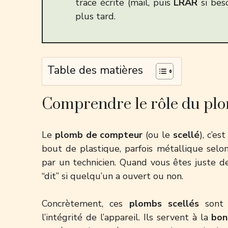
trace écrite (mail, puis
LRAR
si beso
plus tard.
Table des matières
Comprendre le rôle du plomb
Le
plomb de compteur
(ou le
scellé
), c’es
bout de plastique, parfois métallique selo
par un technicien. Quand vous êtes juste dev
“dit” si quelqu’un a ouvert ou non.
Concrètement, ces
plombs scellés
son
l’intégrité de l’appareil. Ils servent à la
bon