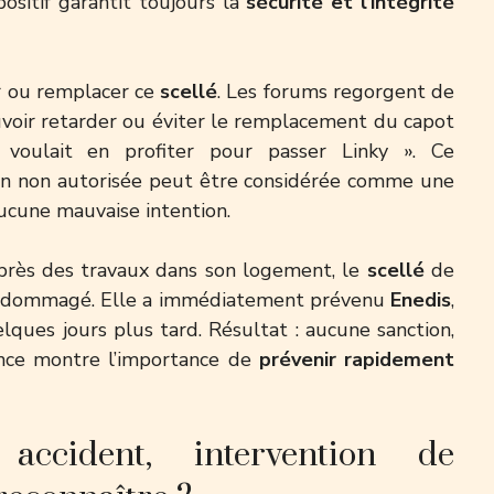
ositif garantit toujours la
sécurité et l’intégrité
r ou remplacer ce
scellé
. Les forums regorgent de
uvoir retarder ou éviter le remplacement du capot
F voulait en profiter pour passer Linky ». Ce
ion non autorisée peut être considérée comme une
aucune mauvaise intention.
près des travaux dans son logement, le
scellé
de
endommagé. Elle a immédiatement prévenu
Enedis
,
ques jours plus tard. Résultat : aucune sanction,
ence montre l’importance de
prévenir rapidement
accident, intervention de