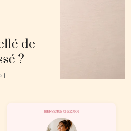
ellé de
ssé ?
é
BIENVENUE CHEZ MOI