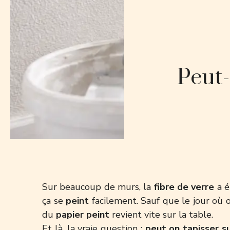
Peut-
Sur beaucoup de murs, la
fibre de verre
a é
ça se
peint
facilement. Sauf que le jour où 
du
papier peint
revient vite sur la table.
Et là, la vraie question :
peut on tapisser su